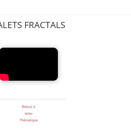
ALETS FRACTALS
Retour à
la/au
Thématique