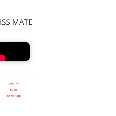
ISS MATE
Retour à
la/au
Thématique