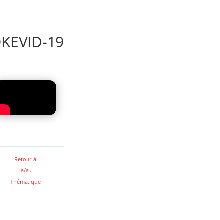
OKEVID-19
Retour à
la/au
Thématique