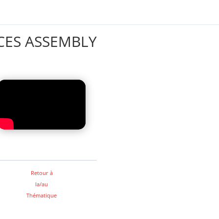
CES ASSEMBLY
Retour à
la/au
Thématique