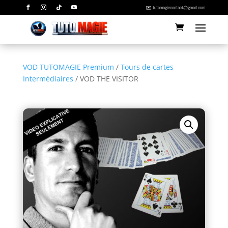
✉️ tutomagiecontact@gmail.com
VOD TUTOMAGIE Premium
/
Tours de cartes
Intermédiaires
/ VOD THE VISITOR