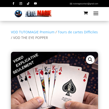
✉️ tutomagiecontact@gmail.com
VOD TUTOMAGIE Premium
/
Tours de cartes Difficiles
/ VOD THE EYE POPPER