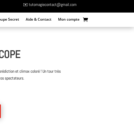
✉️ tutomagiecontact@gmail.com
oupe Secret
Aide & Contact
Mon compte
SCOPE
prédiction et climax coloré ! Un tour très
vos spectateurs.