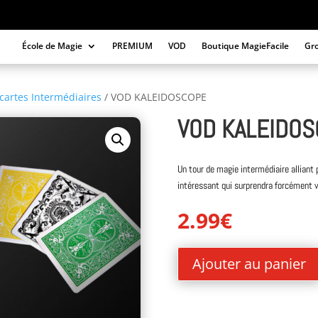
École de Magie
PREMIUM
VOD
Boutique MagieFacile
Gr
cartes Intermédiaires
/ VOD KALEIDOSCOPE
VOD KALEIDO
Un tour de magie intermédiaire alliant 
intéressant qui surprendra forcément 
2.99
€
Ajouter au panier