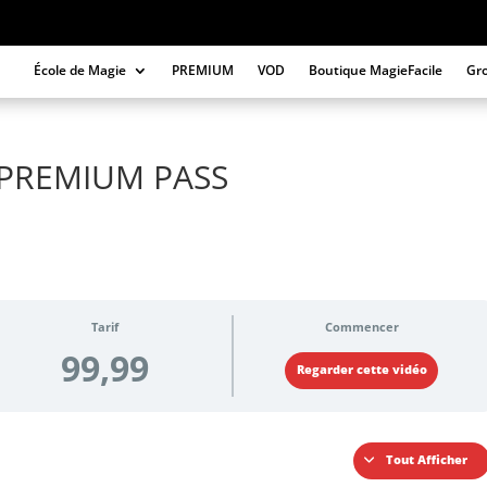
École de Magie
PREMIUM
VOD
Boutique MagieFacile
Gr
PREMIUM PASS
Tarif
Commencer
99,99
Regarder cette vidéo
Tout Afficher