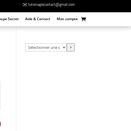
✉️ tutomagiecontact@gmail.com
oupe Secret
Aide & Contact
Mon compte
Sélectionner
une
catégorie