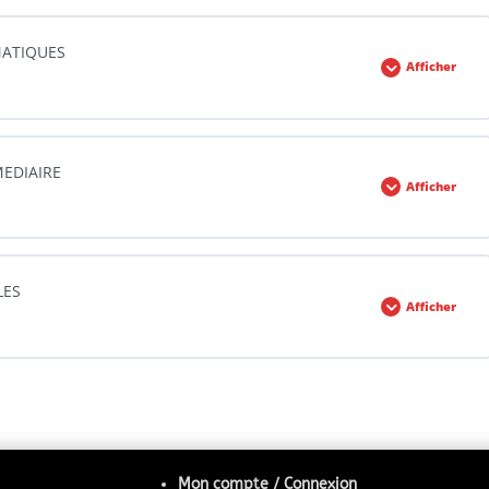
ATIQUES
Afficher
que
0% TERMINÉ
0/45 Etapes
EDIAIRE
Afficher
que
0% TERMINÉ
0/62 Etapes
LES
Afficher
ON
que
0% TERMINÉ
0/17 Etapes
Mon compte / Connexion