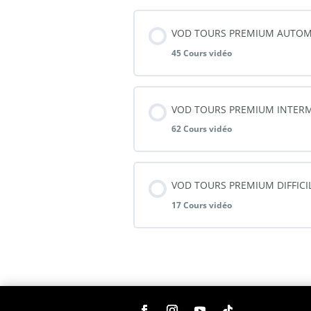
VOD TOURS PREMIUM AUTOM
45 Cours vidéo
Contenu de la Thémati
VOD TOURS PREMIUM INTERM
62 Cours vidéo
MATCHLESS
Contenu de la Thémati
VOD TOURS PREMIUM DIFFICI
COIN THRU CELLO
17 Cours vidéo
BLANK SHIFT
AUTOMATIC OPEN PREDICTI
Contenu de la Thémati
MIND BLOGGER
CARD TO MASK
FAUX
IMPRESSION INSTANTANNÉE