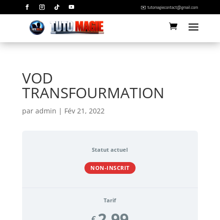
✉️ tutomagiecontact@gmail.com
VOD
TRANSFOURMATION
par
admin
|
Fév 21, 2022
Statut actuel
NON-INSCRIT
Tarif
2.99
€