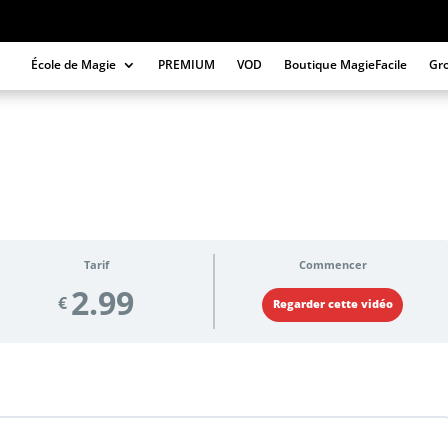
École de Magie
PREMIUM
VOD
Boutique MagieFacile
Gr
Tarif
Commencer
2.99
€
Regarder cette vidéo