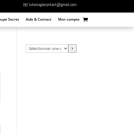
✉️ tutomagiecontact@gmail.com
oupe Secret
Aide & Contact
Mon compte
Sélectionner
une
catégorie