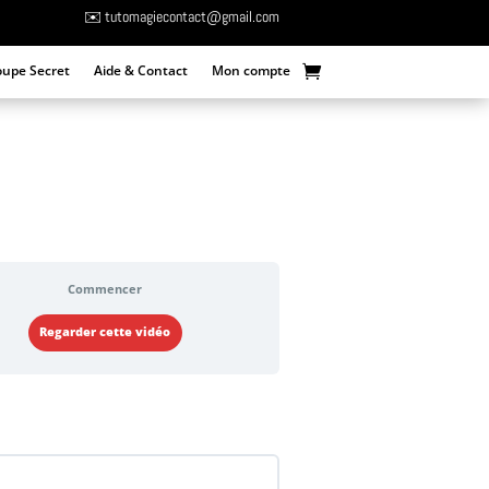
✉️ tutomagiecontact@gmail.com
oupe Secret
Aide & Contact
Mon compte
Commencer
Regarder cette vidéo