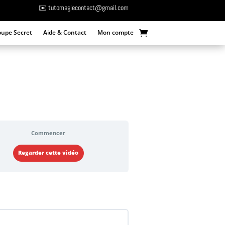
✉️ tutomagiecontact@gmail.com
oupe Secret
Aide & Contact
Mon compte
Commencer
Regarder cette vidéo