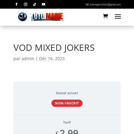
✉️ tutomagiecontact@gmail.com
VOD MIXED JOKERS
par
admin
|
Déc 16, 2023
Statut actuel
NON-INSCRIT
Tarif
2.99
€