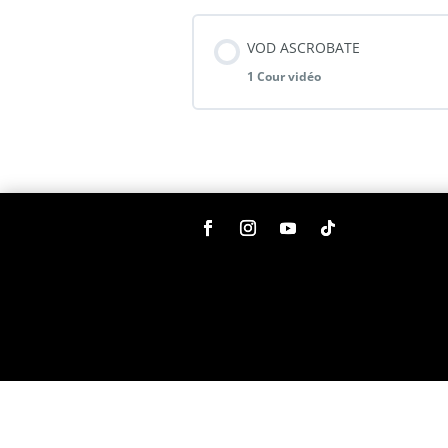
VOD ASCROBATE
1 Cour vidéo
Contenu de la Thémati
VOD ASCROBATE EXPLICATIO