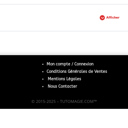
Afficher
que
0% TERMINÉ
0/1 Etapes
N
Mon compte / Connexion
Conditions Générales de Ventes
Mentions Légales
Nous Contacter
© 2015-2025 – TUTOMAGIE.COM™