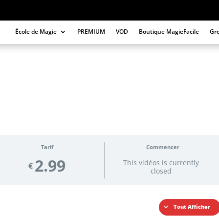
École de Magie
PREMIUM
VOD
Boutique MagieFacile
Gr
Tarif
Commencer
2.99
This vidéos is currently
€
closed
Tout Afficher