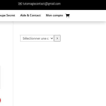
✉️ tutomagiecontact@gmail.com
oupe Secret
Aide & Contact
Mon compte
Sélectionner
une
catégorie